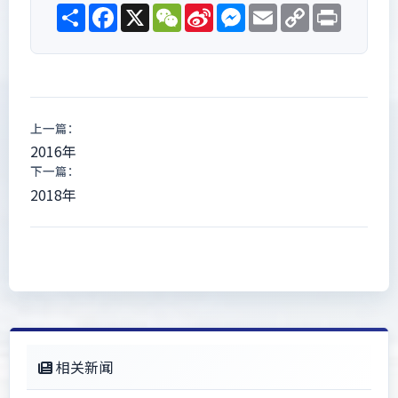
Share
Facebook
X
WeChat
Sina
Messenger
Email
Copy
Print
Weibo
Link
上一篇：
2016年
下一篇：
2018年
相关新闻