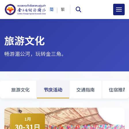
|
简
繁
旅游文化
畅游湄公河，玩转金三角。
旅游文化
节庆活动
交通指南
住宿推荐
1月
30-31日