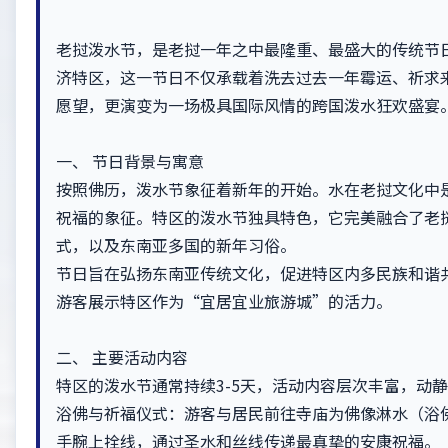
老挝泼水节，是老挝一年之中最隆重、最盛大的传统节
济特区，这一节日不仅承载着洗去过去一年霉运、祈求
愿望，更演变为一场极具国际风情的跨国泼水狂欢盛宴
一、 节日背景与寓意
按照佛历，泼水节象征着新年的开始。水在老挝文化中
祝福的象征。特区的泼水节独具特色，它完美融合了老
式，以及东南亚多国的新年习俗。
节日旨在弘扬东南亚传统文化，促进特区内多民族和谐
游客展示特区作为“宜居宜业旅游城”的活力。
二、 主要活动内容
特区的泼水节通常持续3-5天，活动内容层次丰富，动
浴佛与祈福仪式：游客与居民前往寺庙为佛像淋水（浴
手腕上拴线，通过圣水和丝线传递最真挚的安康祝福。