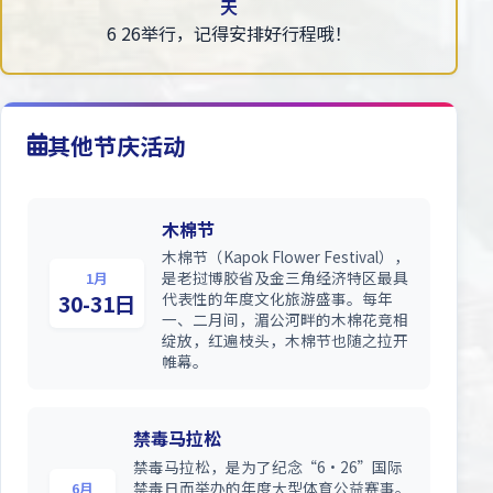
天
6 26举行，记得安排好行程哦！
其他节庆活动
木棉节
木棉节（Kapok Flower Festival），
是老挝博胶省及金三角经济特区最具
1月
代表性的年度文化旅游盛事。每年
30-31日
一、二月间，湄公河畔的木棉花竞相
绽放，红遍枝头，木棉节也随之拉开
帷幕。
禁毒马拉松
禁毒马拉松，是为了纪念“6·26”国际
禁毒日而举办的年度大型体育公益赛事。
6月