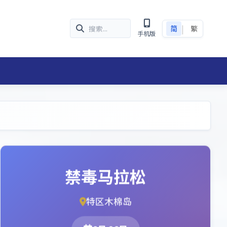
|
简
繁
手机版
禁毒马拉松
特区木棉岛