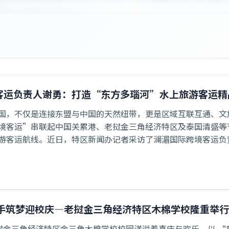
客运负责人谢勇：打造“东方多瑙河”水上旅游客运精
国，不仅是连接东盟与中国的天然纽带，更是区域互联互通、文旅
境客运”串联起中国关累港、老挝金三角经济特区及泰国清盛等
游客运航线。近日，特区新闻办记者采访了澜湄国际跨境客运负
携手筑梦迎校庆—老挝金三角经济特区木棉学校隆重举
1 日，老挝金三角经济特区金三角木棉学校校园洋溢着喜庆与欢乐，以 