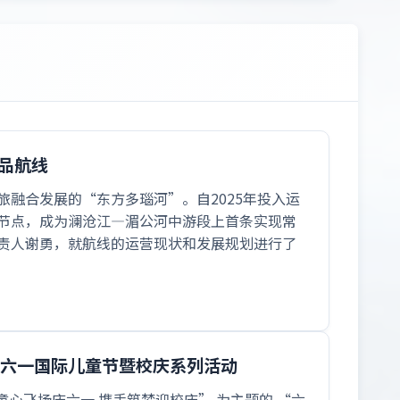
品航线
融合发展的“东方多瑙河”。自2025年投入运
节点，成为澜沧江—湄公河中游段上首条实现常
责人谢勇，就航线的运营现状和发展规划进行了
行六一国际儿童节暨校庆系列活动
“童心飞扬庆六一 携手筑梦迎校庆” 为主题的 “六