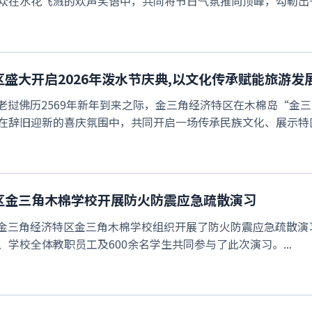
众在水花飞溅的欢声笑语中，共同将节日气氛推向顶峰，勾勒出一
盛大开启2026年泼水节庆典,以文化传承赋能旅游发
正值老挝佛历2569年新年到来之际，金三角经济特区在木棉岛“
在辞旧迎新的喜庆氛围中，共同开启一场传承民族文化、展示特区风
区金三角木棉学校开展防火防震应急疏散演习
，老挝金三角经济特区金三角木棉学校组织开展了防火防震应急疏散
学校全体教职员工及600余名学生共同参与了此次演习。...