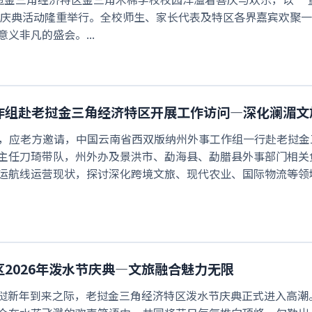
庆庆典活动隆重举行。全校师生、家长代表及特区各界嘉宾欢聚
义非凡的盛会。...
作组赴老挝金三角经济特区开展工作访问—深化澜湄文
至26日，应老方邀请，中国云南省西双版纳州外事工作组一行赴老
主任刀琦带队，州外办及景洪市、勐海县、勐腊县外事部门相关
运航线运营现状，探讨深化跨境文旅、现代农业、国际物流等领
2026年泼水节庆典—文旅融合魅力无限
，在老挝新年到来之际，老挝金三角经济特区泼水节庆典正式进入高