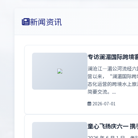
新闻资讯
专访澜湄国际跨境
澜沧江—湄公河流经六
营以来，“澜湄国际跨
态化运营的跨境水上旅
简要交流。...
2026-07-01
童心飞扬庆六一 
2026 年 6 月 