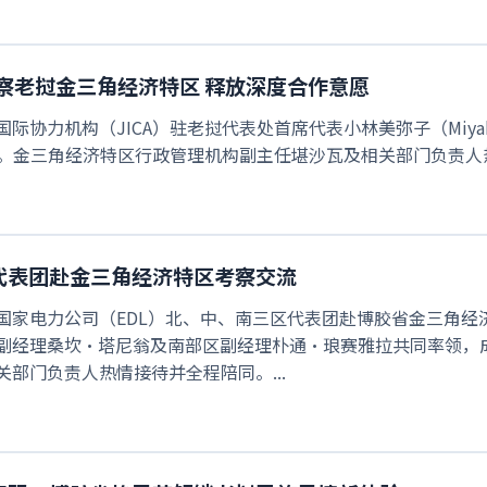
考察老挝金三角经济特区 释放深度合作意愿
本国际协力机构（JICA）驻老挝代表处首席代表小林美弥子（Miyak
。金三角经济特区行政管理机构副主任堪沙瓦及相关部门负责人热
代表团赴金三角经济特区考察交流
，老挝国家电力公司（EDL）北、中、南三区代表团赴博胶省金三
副经理桑坎·塔尼翁及南部区副经理朴通·琅赛雅拉共同率领，
部门负责人热情接待并全程陪同。...