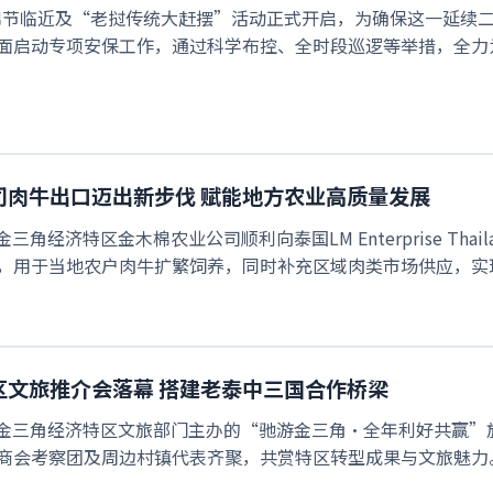
届木棉节临近及“老挝传统大赶摆”活动正式开启，为确保这一延
面启动专项安保工作，通过科学布控、全时段巡逻等举措，全力
司肉牛出口迈出新步伐 赋能地方农业高质量发展
挝金三角经济特区金木棉农业公司顺利向泰国LM Enterprise T
，用于当地农户肉牛扩繁饲养，同时补充区域肉类市场供应，实现产
区文旅推介会落幕 搭建老泰中三国合作桥梁
，老挝金三角经济特区文旅部门主办的“驰游金三角·全年利好共赢
商会考察团及周边村镇代表齐聚，共赏特区转型成果与文旅魅力。.