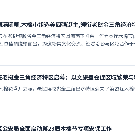
圆满闭幕,木棉小姐选美四强诞生,领衔老挝金三角经济
木棉节在老挝博胶省金三角经济特区圆满落下帷幕。作为本届木棉节
四位佳丽脱颖而出，为这场集文化交流、经贸洽谈与区域合作于一
在老挝金三角经济特区启幕：以文旅盛会促区域繁荣与
正值木棉花盛开之际，老挝博胶省金三角经济特区迎来了第23届木棉节
区公安局全面启动第23届木棉节专项安保工作