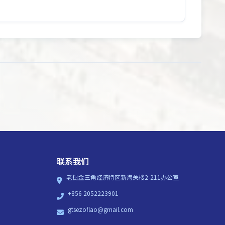
联系我们
老挝金三角经济特区新海关楼2-211办公室
+856 2052223901
gtsezoflao@gmail.com