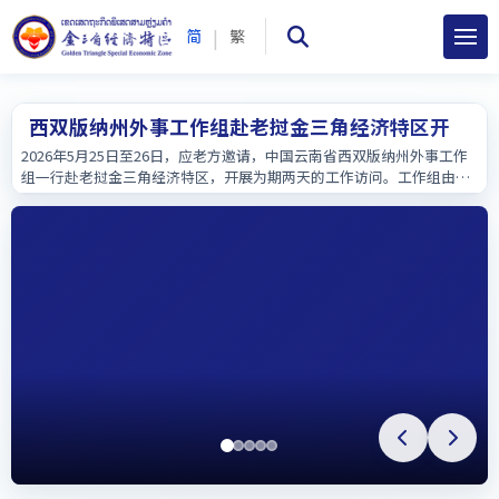
|
简
繁
西双版纳州外事工作组赴老挝金三角经济特区开展
工作访问—深化澜湄文旅合作 筑牢中老友好桥梁
2026年5月25日至26日，应老方邀请，中国云南省西双版纳州外事工作
组一行赴老挝金三角经济特区，开展为期两天的工作访问。工作组由西
双版纳州外办副主任刀琦带队，州外办及景洪市、勐海县、勐腊县外事
部门相关负责人，以及中方企业代表等随行。本次访问旨在实地调研澜
湄国际客运航....