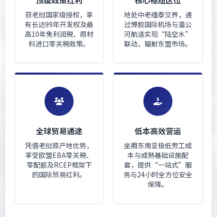
顶级政策红利
核心枢纽区位
获老挝国家级授权，享
地处中老缅泰交界，通
有长达99年开发权及最
过博胶国际机场与湄公
高10年免利润税、原材
河航道实现“陆空水”
料进口零关税政策。
联动，辐射东盟市场。
全球贸易通途
低本高效营运
凭借老挝原产地优势，
坐拥东南亚极低劳工成
享受欧盟EBA零关税、
本与成熟基础设施配
零配额及RCEP框架下
套，提供“一站式”服
的国际贸易红利。
务与24小时全方位安全
保障。