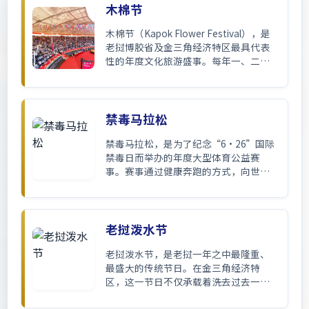
木棉节
木棉节（Kapok Flower Festival），是
老挝博胶省及金三角经济特区最具代表
性的年度文化旅游盛事。每年一、二月
间，湄公河畔的木棉花竞相绽放，红遍
枝头，木棉节也随之拉开帷幕。
禁毒马拉松
禁毒马拉松，是为了纪念“6·26”国际
禁毒日而举办的年度大型体育公益赛
事。赛事通过健康奔跑的方式，向世界
展示金三角经济特区“根除毒品、绿色
发展”的坚定决心，是特区转型发展的
重要文化名片。
老挝泼水节
老挝泼水节，是老挝一年之中最隆重、
最盛大的传统节日。在金三角经济特
区，这一节日不仅承载着洗去过去一年
霉运、祈求来年好运的美好愿望，更演
变为一场极具国际风情的跨国泼水狂欢