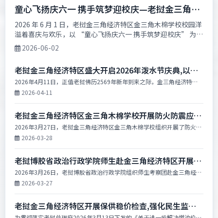
童心飞扬庆六一 携手筑梦迎校庆—老挝金三角经
济特区木棉学校隆重举行六一国际儿童节暨校庆
2026 年 6 月 1 日，老挝金三角经济特区金三角木棉学校校园洋
溢着喜庆与欢乐，以 “童心飞扬庆六一 携手筑梦迎校庆” 为主
系列活动
题的 “六一” 国际儿童节暨校庆...
2026-06-02
老挝金三角经济特区盛大开启2026年泼水节庆典,以文
化传承赋能旅游发展
2026年4月11日，正值老挝佛历2569年新年到来之际，金三角经济特区
在木棉岛“金三角之窗”景区隆重举行泼水节庆典开幕仪式。特区各界代
2026-04-11
表欢聚一堂，在辞旧迎新的...
老挝金三角经济特区金三角木棉学校开展防火防震应急
疏散演习
2026年3月27日，老挝金三角经济特区金三角木棉学校组织开展了防火防
震应急疏散演习，全面提升师生应对突发灾害的避险自救能力。特区管委
2026-03-28
会消防队、学校全体教职员工...
老挝博胶省政治行政学院师生赴金三角经济特区开展实
地教学交流(图文)
2026年3月26日，老挝博胶省政治行政学院组织师生考察团赴金三角经济
特区开展实地教学与经验交流活动。本次考察团由博胶省政治行政学院副
2026-03-27
院长玛丽·苏潘塔翁带领，共...
老挝金三角经济特区开展保供稳价检查,强化民生监管
严打哄抬物价
为贯彻落实老挝总理府2026年3月13日下发的《关于进一步解决燃油价格