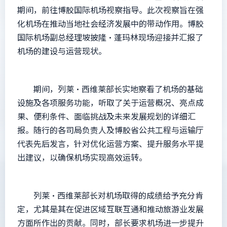
期间，前往博胶国际机场视察指导。此次视察旨在强
化机场在推动当地社会经济发展中的带动作用。博胶
国际机场副总经理坡披隆·蓬玛林现场迎接并汇报了
机场的建设与运营现状。
期间，列莱·西维莱部长实地察看了机场的基础
设施及各项服务功能，听取了关于运营概况、亮点成
果、便利条件、面临挑战及未来发展规划的详细汇
报。随行的各司局负责人及博胶省公共工程与运输厅
代表先后发言，针对优化运营方案、提升服务水平提
出建议，以确保机场实现高效运转。
列莱·西维莱部长对机场取得的成绩给予充分肯
定，尤其是其在促进区域互联互通和推动旅游业发展
方面所作出的贡献。同时，部长要求机场进一步提升