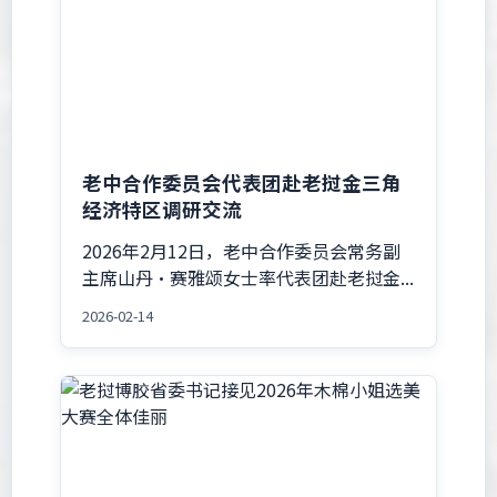
老中合作委员会代表团赴老挝金三角
经济特区调研交流
2026年2月12日，老中合作委员会常务副
主席山丹·赛雅颂女士率代表团赴老挝金...
2026-02-14