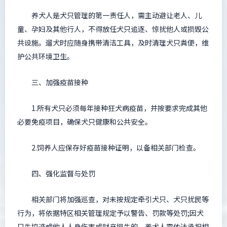
养犬人是犬只管理的第一责任人，需主动避让老人、儿
童、孕妇及其他行人，不得放任犬只追逐、惊扰他人或损毁公
共设施。遛犬时应随身携带清洁工具，及时清理犬只粪便，维
护公共环境卫生。
三、加强疫苗接种
1.所有犬只必须每年接种狂犬病疫苗，并按要求完成其他
必要免疫项目，确保犬只健康和公共安全。
2.饲养人应保存好疫苗接种证明，以备相关部门检查。
四、强化监督与处罚
相关部门将加强巡查，对未按规定牵引犬只、犬只扰民等
行为，将依据特区相关管理规定予以警告、罚款等处罚;因犬
只失控造成他人人身伤害或财产损失的，养犬人需依法承担相