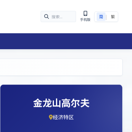
|
简
繁
手机版
金龙山高尔夫
经济特区