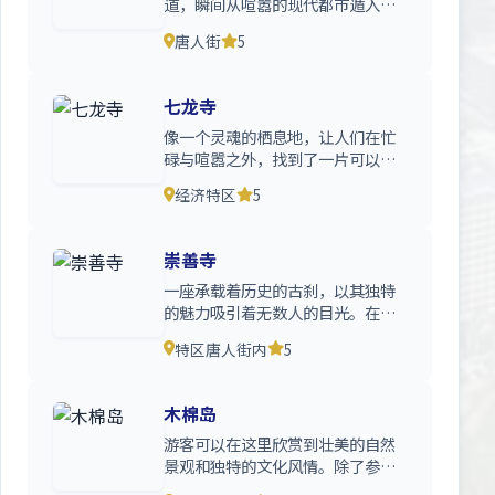
道，瞬间从喧嚣的现代都市遁入了
一个充满东方韵味的古老世界
唐人街
5
七龙寺
像一个灵魂的栖息地，让人们在忙
碌与喧嚣之外，找到了一片可以安
放身心的净土。在这里，时间
经济特区
5
崇善寺
一座承载着历史的古刹，以其独特
的魅力吸引着无数人的目光。在这
里，每一砖一瓦都仿佛 在
特区唐人街内
5
木棉岛
游客可以在这里欣赏到壮美的自然
景观和独特的文化风情。除了参观
金三角毒品博物馆、了